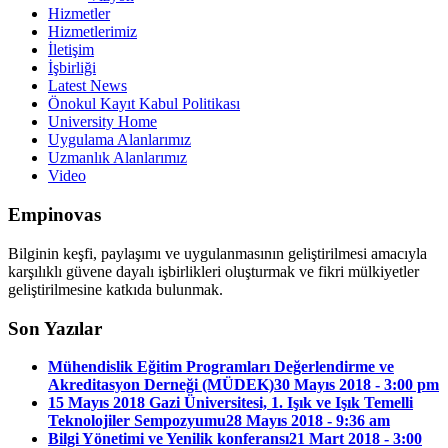
Hizmetler
Hizmetlerimiz
İletişim
İşbirliği
Latest News
Önokul Kayıt Kabul Politikası
University Home
Uygulama Alanlarımız
Uzmanlık Alanlarımız
Video
Empinovas
Bilginin keşfi, paylaşımı ve uygulanmasının geliştirilmesi amacıyla
karşılıklı güvene dayalı işbirlikleri oluşturmak ve fikri mülkiyetler
geliştirilmesine katkıda bulunmak.
Son Yazılar
Mühendislik Eğitim Programları Değerlendirme ve
Akreditasyon Derneği (MÜDEK)
30 Mayıs 2018 - 3:00 pm
15 Mayıs 2018 Gazi Üniversitesi, 1. Işık ve Işık Temelli
Teknolojiler Sempozyumu
28 Mayıs 2018 - 9:36 am
Bilgi Yönetimi ve Yenilik konferansı
21 Mart 2018 - 3:00