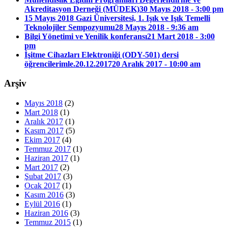
Akreditasyon Derneği (MÜDEK)
30 Mayıs 2018 - 3:00 pm
15 Mayıs 2018 Gazi Üniversitesi, 1. Işık ve Işık Temelli
Teknolojiler Sempozyumu
28 Mayıs 2018 - 9:36 am
Bilgi Yönetimi ve Yenilik konferansı
21 Mart 2018 - 3:00
pm
İşitme Cihazları Elektroniği (ODY-501) dersi
öğrencilerimle.20.12.2017
20 Aralık 2017 - 10:00 am
Arşiv
Mayıs 2018
(2)
Mart 2018
(1)
Aralık 2017
(1)
Kasım 2017
(5)
Ekim 2017
(4)
Temmuz 2017
(1)
Haziran 2017
(1)
Mart 2017
(2)
Şubat 2017
(3)
Ocak 2017
(1)
Kasım 2016
(3)
Eylül 2016
(1)
Haziran 2016
(3)
Temmuz 2015
(1)