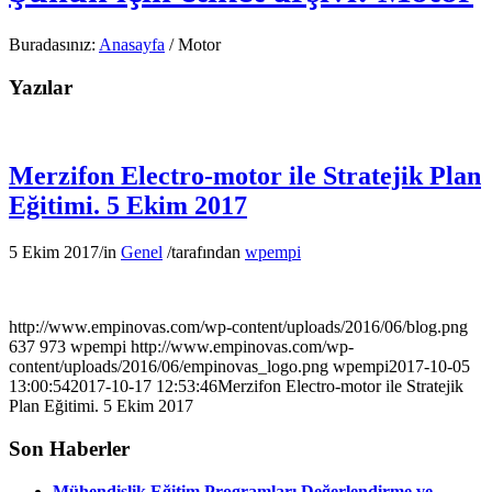
Buradasınız:
Anasayfa
/
Motor
Yazılar
Merzifon Electro-motor ile Stratejik Plan
Eğitimi. 5 Ekim 2017
5 Ekim 2017
/
in
Genel
/
tarafından
wpempi
http://www.empinovas.com/wp-content/uploads/2016/06/blog.png
637
973
wpempi
http://www.empinovas.com/wp-
content/uploads/2016/06/empinovas_logo.png
wpempi
2017-10-05
13:00:54
2017-10-17 12:53:46
Merzifon Electro-motor ile Stratejik
Plan Eğitimi. 5 Ekim 2017
Son Haberler
Mühendislik Eğitim Programları Değerlendirme ve