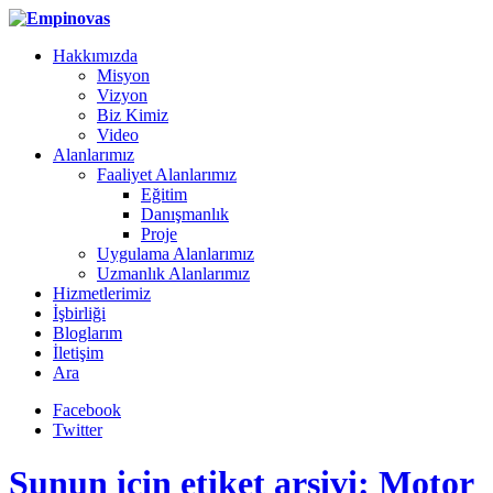
Hakkımızda
Misyon
Vizyon
Biz Kimiz
Video
Alanlarımız
Faaliyet Alanlarımız
Eğitim
Danışmanlık
Proje
Uygulama Alanlarımız
Uzmanlık Alanlarımız
Hizmetlerimiz
İşbirliği
Bloglarım
İletişim
Ara
Facebook
Twitter
Şunun için etiket arşivi: Motor