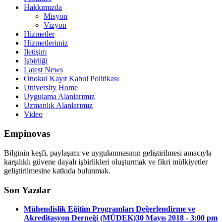
Hakkımızda
Misyon
Vizyon
Hizmetler
Hizmetlerimiz
İletişim
İşbirliği
Latest News
Önokul Kayıt Kabul Politikası
University Home
Uygulama Alanlarımız
Uzmanlık Alanlarımız
Video
Empinovas
Bilginin keşfi, paylaşımı ve uygulanmasının geliştirilmesi amacıyla
karşılıklı güvene dayalı işbirlikleri oluşturmak ve fikri mülkiyetler
geliştirilmesine katkıda bulunmak.
Son Yazılar
Mühendislik Eğitim Programları Değerlendirme ve
Akreditasyon Derneği (MÜDEK)
30 Mayıs 2018 - 3:00 pm