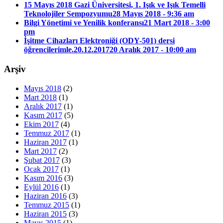
15 Mayıs 2018 Gazi Üniversitesi, 1. Işık ve Işık Temelli
Teknolojiler Sempozyumu
28 Mayıs 2018 - 9:36 am
Bilgi Yönetimi ve Yenilik konferansı
21 Mart 2018 - 3:00
pm
İşitme Cihazları Elektroniği (ODY-501) dersi
öğrencilerimle.20.12.2017
20 Aralık 2017 - 10:00 am
Arşiv
Mayıs 2018
(2)
Mart 2018
(1)
Aralık 2017
(1)
Kasım 2017
(5)
Ekim 2017
(4)
Temmuz 2017
(1)
Haziran 2017
(1)
Mart 2017
(2)
Şubat 2017
(3)
Ocak 2017
(1)
Kasım 2016
(3)
Eylül 2016
(1)
Haziran 2016
(3)
Temmuz 2015
(1)
Haziran 2015
(3)
Mayıs 2015
(1)