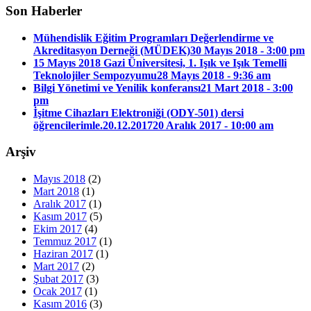
Son Haberler
Mühendislik Eğitim Programları Değerlendirme ve
Akreditasyon Derneği (MÜDEK)
30 Mayıs 2018 - 3:00 pm
15 Mayıs 2018 Gazi Üniversitesi, 1. Işık ve Işık Temelli
Teknolojiler Sempozyumu
28 Mayıs 2018 - 9:36 am
Bilgi Yönetimi ve Yenilik konferansı
21 Mart 2018 - 3:00
pm
İşitme Cihazları Elektroniği (ODY-501) dersi
öğrencilerimle.20.12.2017
20 Aralık 2017 - 10:00 am
Arşiv
Mayıs 2018
(2)
Mart 2018
(1)
Aralık 2017
(1)
Kasım 2017
(5)
Ekim 2017
(4)
Temmuz 2017
(1)
Haziran 2017
(1)
Mart 2017
(2)
Şubat 2017
(3)
Ocak 2017
(1)
Kasım 2016
(3)