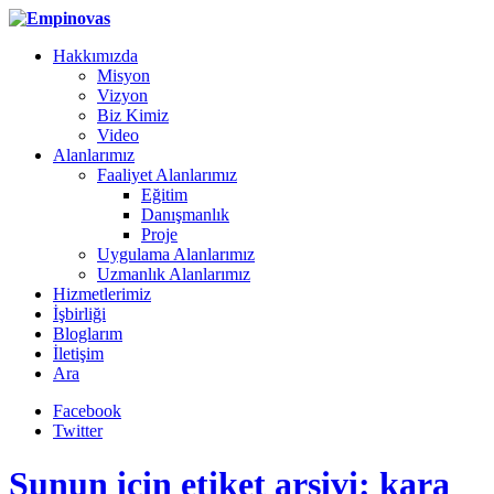
Hakkımızda
Misyon
Vizyon
Biz Kimiz
Video
Alanlarımız
Faaliyet Alanlarımız
Eğitim
Danışmanlık
Proje
Uygulama Alanlarımız
Uzmanlık Alanlarımız
Hizmetlerimiz
İşbirliği
Bloglarım
İletişim
Ara
Facebook
Twitter
Şunun için etiket arşivi: kara