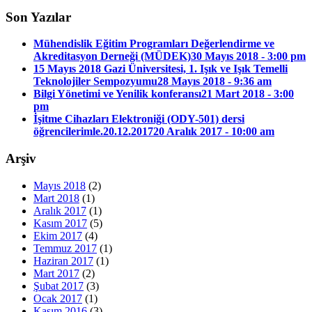
Son Yazılar
Mühendislik Eğitim Programları Değerlendirme ve
Akreditasyon Derneği (MÜDEK)
30 Mayıs 2018 - 3:00 pm
15 Mayıs 2018 Gazi Üniversitesi, 1. Işık ve Işık Temelli
Teknolojiler Sempozyumu
28 Mayıs 2018 - 9:36 am
Bilgi Yönetimi ve Yenilik konferansı
21 Mart 2018 - 3:00
pm
İşitme Cihazları Elektroniği (ODY-501) dersi
öğrencilerimle.20.12.2017
20 Aralık 2017 - 10:00 am
Arşiv
Mayıs 2018
(2)
Mart 2018
(1)
Aralık 2017
(1)
Kasım 2017
(5)
Ekim 2017
(4)
Temmuz 2017
(1)
Haziran 2017
(1)
Mart 2017
(2)
Şubat 2017
(3)
Ocak 2017
(1)
Kasım 2016
(3)