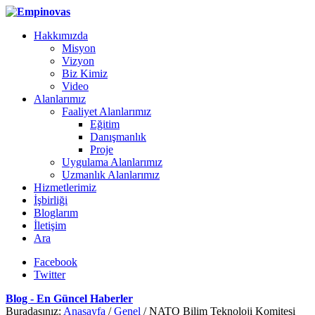
Hakkımızda
Misyon
Vizyon
Biz Kimiz
Video
Alanlarımız
Faaliyet Alanlarımız
Eğitim
Danışmanlık
Proje
Uygulama Alanlarımız
Uzmanlık Alanlarımız
Hizmetlerimiz
İşbirliği
Bloglarım
İletişim
Ara
Facebook
Twitter
Blog - En Güncel Haberler
Buradasınız:
Anasayfa
/
Genel
/
NATO Bilim Teknoloji Komitesi