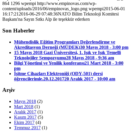
864
1296
wpempi
http://www.empinovas.com/wp-
content/uploads/2016/06/empinovas_logo.png
wpempi
2015-06-01
16:17:21
2016-06-29 07:48:36
NATO Bilim Teknoloji Komitesi
Başkanı'na Sayın Sıtkı Alp ile teşekkür ederken
Son Haberler
Mühendislik Eğitim Programları Değerlendirme ve
Akreditasyon Derneği (MÜDEK)
30 Mayıs 2018 - 3:00 pm
15 Mayıs 2018 Gazi Üniversitesi, 1. Işık ve Işık Temelli
Teknolojiler Sempozyumu
28 Mayıs 2018 - 9:36 am
Bilgi Yönetimi ve Yenilik konferansı
21 Mart 2018 - 3:00
pm
İşitme Cihazları Elektroniği (ODY-501) dersi
öğrencilerimle.20.12.2017
20 Aralık 2017 - 10:00 am
Arşiv
Mayıs 2018
(2)
Mart 2018
(1)
Aralık 2017
(1)
Kasım 2017
(5)
Ekim 2017
(4)
Temmuz 2017
(1)